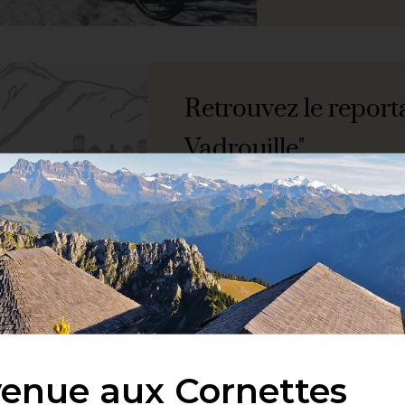
Retrouvez le report
Vadrouille"
21/03/2025
LIRE LA SUITE
Voir ou re
enue aux Cornettes