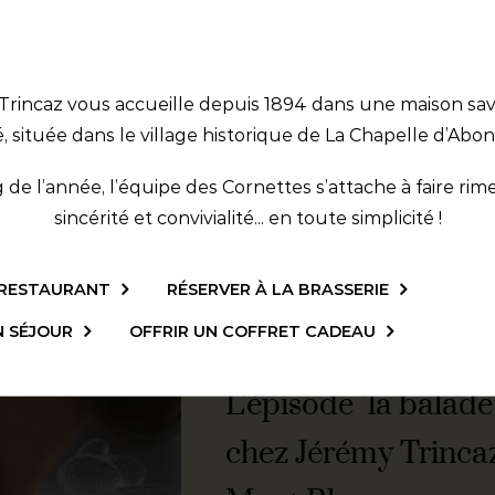
plats dans
12/03/2025
e Trincaz vous accueille depuis 1894 dans une maison sa
Venez découvrir
é, située dans le village historique de La Chapelle d’Abo
Berthoud avec 
de l’année, l’équipe des Cornettes s’attache à faire rime
JT de France 2
sincérité et convivialité... en toute simplicité !
LIRE LA SUITE
 RESTAURANT
RÉSERVER À LA BRASSERIE
N SÉJOUR
OFFRIR UN COFFRET CADEAU
L'épisode "la balad
chez Jérémy Trincaz