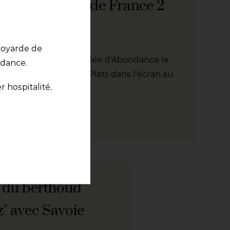
 l'écran" au JT de France 2
voyarde de
 la spécialité de la vallée d'Abondance le
ndance.
nous dans Les Petits Plats dans l'écran au
r hospitalité,
e du berthoud
" avec Savoie