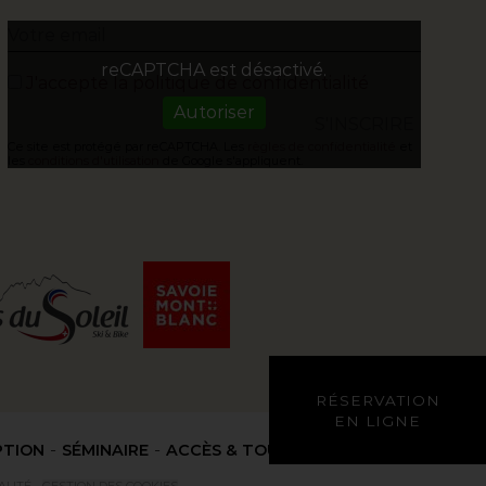
reCAPTCHA est désactivé.
J'accepte la politique de confidentialité
Autoriser
Ce site est protégé par reCAPTCHA. Les
règles de confidentialité
et
les
conditions d'utilisation
de Google s'appliquent.
RÉSERVATION
EN LIGNE
PTION
SÉMINAIRE
ACCÈS & TOURISME
ACTUALITÉS
ALITÉ
-
GESTION DES COOKIES