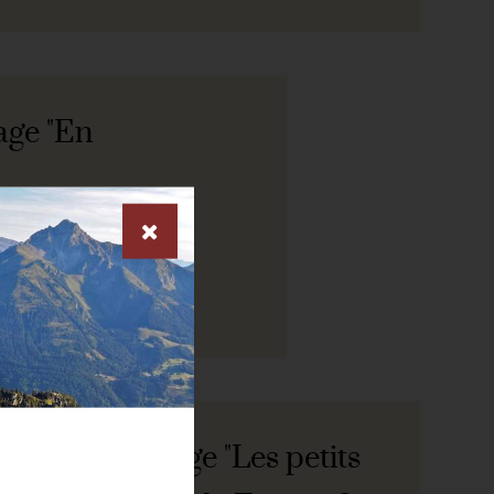
age "En
voir le reportage "Les petits