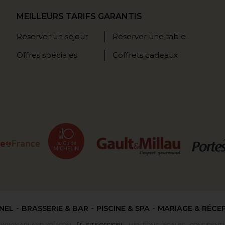
MEILLEURS TARIFS GARANTIS
Réserver un séjour
Réserver une table
Offres spéciales
Coffrets cadeaux
NEL
BRASSERIE & BAR
PISCINE & SPA
MARIAGE & RÉCE
WWW.API-AND-YOU.COM
-
｢∫｣ SITE OFFICIEL
-
MENTIONS LÉGALES
-
CONFIDENTI