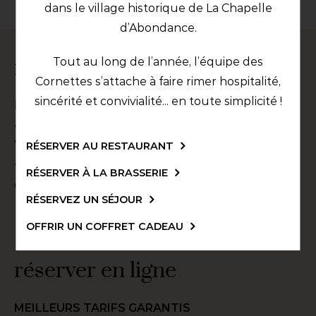
dans le village historique de La Chapelle
d’Abondance.
nous contacter
Tout au long de l’année, l’équipe des
Cornettes s’attache à faire rimer hospitalité,
sincérité et convivialité... en toute simplicité !
Hôtel les Cornettes & SPA | Haute-Savoie
43 route des frasses
74360
La Chapelle-d'Abondance
RÉSERVER AU RESTAURANT
+33 4 50 73 50 24
RÉSERVER À LA BRASSERIE
contact@lescornettes.com
RÉSERVEZ UN SÉJOUR
OFFRIR UN COFFRET CADEAU
réserver en ligne
MEILLEURS TARIFS GARANTIS