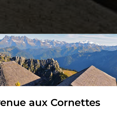
ornettes !
chambres
rnettes.
enue aux Cornettes