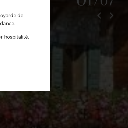
02
01
/
/
07
07
voyarde de
ndance.
r hospitalité,